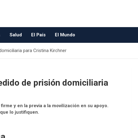
a
Salud
El País
El Mundo
omiciliaria para Cristina Kirchner
dido de prisión domiciliaria
irme y en la previa a la movilización en su apoyo.
ue lo justifiquen.
sa