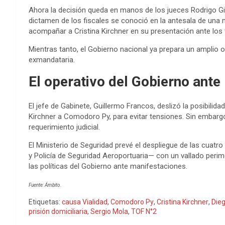
Ahora la decisión queda en manos de los jueces Rodrigo Gim
dictamen de los fiscales se conoció en la antesala de una
acompañar a Cristina Kirchner en su presentación ante los
Mientras tanto, el Gobierno nacional ya prepara un amplio 
exmandataria.
El operativo del Gobierno ante 
El jefe de Gabinete, Guillermo Francos, deslizó la posibilida
Kirchner a Comodoro Py, para evitar tensiones. Sin embargo
requerimiento judicial.
El Ministerio de Seguridad prevé el despliegue de las cuatr
y Policía de Seguridad Aeroportuaria— con un vallado perimet
las políticas del Gobierno ante manifestaciones.
Fuente: Ámbito.
Etiquetas:
causa Vialidad
,
Comodoro Py
,
Cristina Kirchner
,
Dieg
prisión domiciliaria
,
Sergio Mola
,
TOF N°2