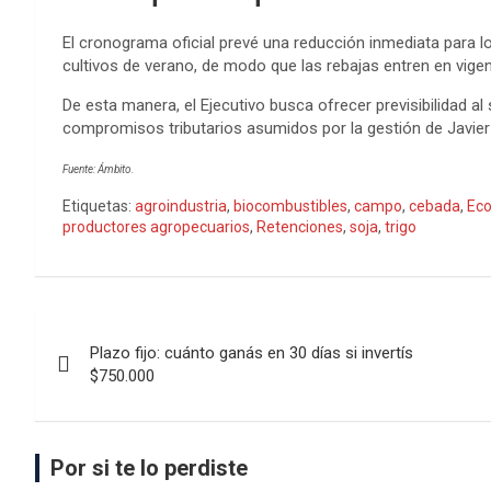
El cronograma oficial prevé una reducción inmediata para lo
cultivos de verano, de modo que las rebajas entren en vig
De esta manera, el Ejecutivo busca ofrecer previsibilidad al
compromisos tributarios asumidos por la gestión de Javier 
Fuente: Ámbito.
Etiquetas:
agroindustria
,
biocombustibles
,
campo
,
cebada
,
Ec
productores agropecuarios
,
Retenciones
,
soja
,
trigo
Plazo fijo: cuánto ganás en 30 días si invertís
$750.000
Por si te lo perdiste