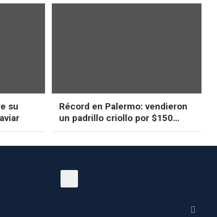
re su
Récord en Palermo: vendieron
aviar
un padrillo criollo por $150
millones