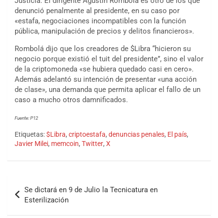
Justicia. El dirigente Agustín Rombolá es otro de los que
denunció penalmente al presidente, en su caso por
«estafa, negociaciones incompatibles con la función
pública, manipulación de precios y delitos financieros».
Rombolá dijo que los creadores de $Libra “hicieron su
negocio porque existió el tuit del presidente”, sino el valor
de la criptomoneda «se hubiera quedado casi en cero».
Además adelantó su intención de presentar «una acción
de clase», una demanda que permita aplicar el fallo de un
caso a mucho otros damnificados.
Fuente: P12
Etiquetas:
$Libra
,
criptoestafa
,
denuncias penales
,
El país
,
Javier Milei
,
memcoin
,
Twitter
,
X
Se dictará en 9 de Julio la Tecnicatura en
Esterilización