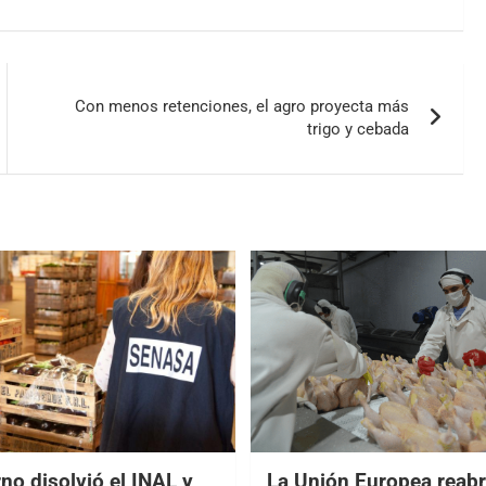
Con menos retenciones, el agro proyecta más
trigo y cebada
no disolvió el INAL y
La Unión Europea reabr