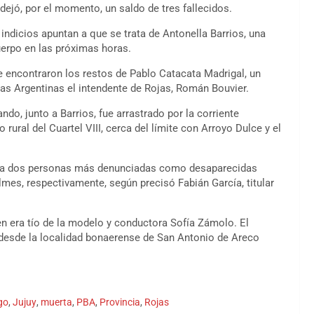
dejó, por el momento, un saldo de tres fallecidos.
 indicios apuntan a que se trata de Antonella Barrios, una
uerpo en las próximas horas.
e encontraron los restos de Pablo Catacata Madrigal, un
ias Argentinas el intendente de Rojas, Román Bouvier.
do, junto a Barrios, fue arrastrado por la corriente
rural del Cuartel VIII, cerca del límite con Arroyo Dulce y el
ar a dos personas más denunciadas como desaparecidas
es, respectivamente, según precisó Fabián García, titular
en era tío de la modelo y conductora Sofía Zámolo. El
 desde la localidad bonaerense de San Antonio de Areco
go
,
Jujuy
,
muerta
,
PBA
,
Provincia
,
Rojas