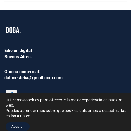
Edición digital
Buenos Aires.
Oficina comercial:
dataoesteba@gmail.com.com
Utilizamos cookies para ofrecerte la mejor experiencia en nuestra
web.
Puedes aprender más sobre qué cookies utilizamos o desactivarlas
en los
ajustes
.
©2024 www.Dataoesteba.com.ar
Aceptar
República Argentina | Todos los derechos reservados.