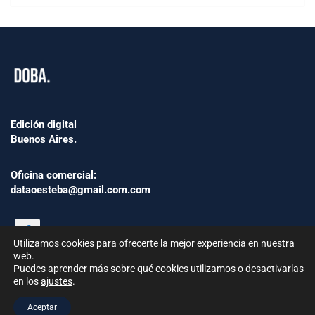
Edición digital
Buenos Aires.
Oficina comercial:
dataoesteba@gmail.com.com
Utilizamos cookies para ofrecerte la mejor experiencia en nuestra
web.
Puedes aprender más sobre qué cookies utilizamos o desactivarlas
en los
ajustes
.
©2024 www.Dataoesteba.com.ar
Aceptar
República Argentina | Todos los derechos reservados.