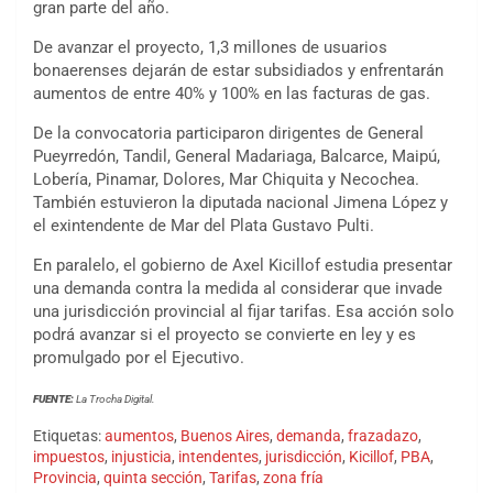
gran parte del año.
De avanzar el proyecto, 1,3 millones de usuarios
bonaerenses dejarán de estar subsidiados y enfrentarán
aumentos de entre 40% y 100% en las facturas de gas.
De la convocatoria participaron dirigentes de General
Pueyrredón, Tandil, General Madariaga, Balcarce, Maipú,
Lobería, Pinamar, Dolores, Mar Chiquita y Necochea.
También estuvieron la diputada nacional Jimena López y
el exintendente de Mar del Plata Gustavo Pulti.
En paralelo, el gobierno de Axel Kicillof estudia presentar
una demanda contra la medida al considerar que invade
una jurisdicción provincial al fijar tarifas. Esa acción solo
podrá avanzar si el proyecto se convierte en ley y es
promulgado por el Ejecutivo.
FUENTE:
La Trocha Digital.
Etiquetas:
aumentos
,
Buenos Aires
,
demanda
,
frazadazo
,
impuestos
,
injusticia
,
intendentes
,
jurisdicción
,
Kicillof
,
PBA
,
Provincia
,
quinta sección
,
Tarifas
,
zona fría