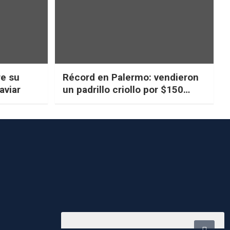
re su
Récord en Palermo: vendieron
aviar
un padrillo criollo por $150
millones