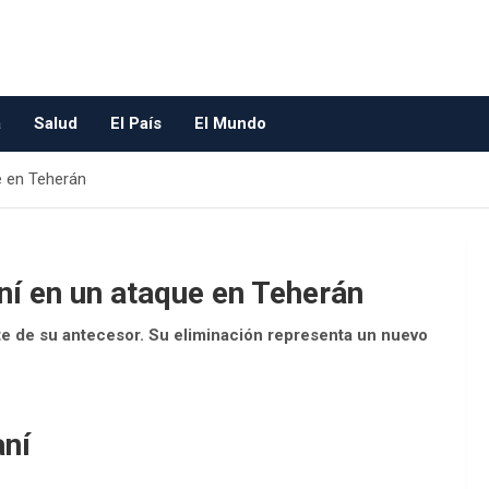
a
Salud
El País
El Mundo
ue en Teherán
raní en un ataque en Teherán
rte de su antecesor. Su eliminación representa un nuevo
aní