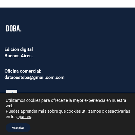
Edición digital
Buenos Aires.
Oficina comercial:
dataoesteba@gmail.com.com
Utilizamos cookies para ofrecerte la mejor experiencia en nuestra
web.
Puedes aprender más sobre qué cookies utilizamos o desactivarlas
en los
ajustes
.
©2024 www.Dataoesteba.com.ar
Aceptar
República Argentina | Todos los derechos reservados.