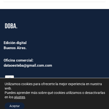
Edición digital
Buenos Aires.
Oficina comercial:
dataoesteba@gmail.com.com
Utilizamos cookies para ofrecerte la mejor experiencia en nuestra
web.
Puedes aprender más sobre qué cookies utilizamos o desactivarlas
en los
ajustes
.
©2024 www.Dataoesteba.com.ar
Aceptar
República Argentina | Todos los derechos reservados.