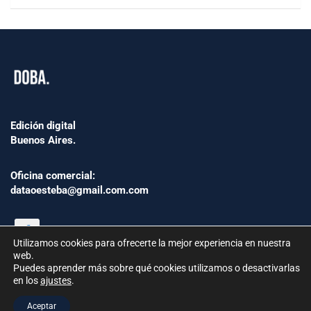
Edición digital
Buenos Aires.
Oficina comercial:
dataoesteba@gmail.com.com
Utilizamos cookies para ofrecerte la mejor experiencia en nuestra
web.
Puedes aprender más sobre qué cookies utilizamos o desactivarlas
en los
ajustes
.
©2024 www.Dataoesteba.com.ar
Aceptar
República Argentina | Todos los derechos reservados.