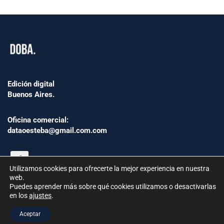
Edición digital
Buenos Aires.
Oficina comercial:
dataoesteba@gmail.com.com
Utilizamos cookies para ofrecerte la mejor experiencia en nuestra
web.
Puedes aprender más sobre qué cookies utilizamos o desactivarlas
en los
ajustes
.
©2024 www.Dataoesteba.com.ar
Aceptar
República Argentina | Todos los derechos reservados.