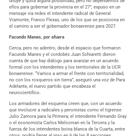
diluye y quita alguna posibilidad, pero no dependemos de
ellos para gobernar la provincia en el 27”, expuso en un
mensaje vía redes el intendente radical de General
Viamonte, Franco Flexas, uno de los que se posiciona en
el camino a ser el gobernador bonaerense para 2027.
Facundo Manes, por afuera
Cerca, pero no adentro, desde el espacio que formaron
Facundo Manes y el cordobés Juan Schiaretti dieron
cuenta de que hay diálogo para avanzar en un acuerdo
formal con los intendentes y los territoriales de la UCR
bonaerense. “Vamos a armar el frente con territorialidad,
no con los rosqueros sin tierra”, aseguró una voz de Para
Adelante, el nuevo partido que encabeza el
neurocientífico.
Los armadores del esquema creen que, con un acuerdo
que involucre a radicales y peronistas como el tigrense
Julio Zamora para la Primera; el intendente Fernando Gray
o el economista Carlos Melconian en la Tercera y la
fuerza de los intendentes boina blanca de la Cuarta, entre
otros, podría llegar al piso en 6 de las 8 secciones