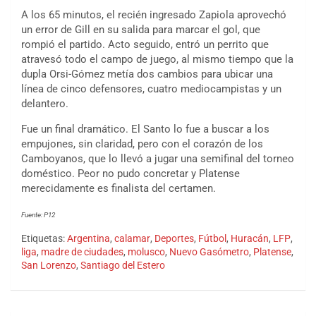
A los 65 minutos, el recién ingresado Zapiola aprovechó
un error de Gill en su salida para marcar el gol, que
rompió el partido. Acto seguido, entró un perrito que
atravesó todo el campo de juego, al mismo tiempo que la
dupla Orsi-Gómez metía dos cambios para ubicar una
línea de cinco defensores, cuatro mediocampistas y un
delantero.
Fue un final dramático. El Santo lo fue a buscar a los
empujones, sin claridad, pero con el corazón de los
Camboyanos, que lo llevó a jugar una semifinal del torneo
doméstico. Peor no pudo concretar y Platense
merecidamente es finalista del certamen.
Fuente: P12
Etiquetas:
Argentina
,
calamar
,
Deportes
,
Fútbol
,
Huracán
,
LFP
,
liga
,
madre de ciudades
,
molusco
,
Nuevo Gasómetro
,
Platense
,
San Lorenzo
,
Santiago del Estero