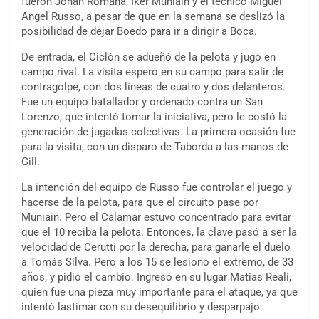
fueron Johan Romaña, Iker Muniain y el técnico Miguel
Angel Russo, a pesar de que en la semana se deslizó la
posibilidad de dejar Boedo para ir a dirigir a Boca.
De entrada, el Ciclón se adueñó de la pelota y jugó en
campo rival. La visita esperó en su campo para salir de
contragolpe, con dos líneas de cuatro y dos delanteros.
Fue un equipo batallador y ordenado contra un San
Lorenzo, que intentó tomar la iniciativa, pero le costó la
generación de jugadas colectivas. La primera ocasión fue
para la visita, con un disparo de Taborda a las manos de
Gill.
La intención del equipo de Russo fue controlar el juego y
hacerse de la pelota, para que el circuito pase por
Muniain. Pero el Calamar estuvo concentrado para evitar
que el 10 reciba la pelota. Entonces, la clave pasó a ser la
velocidad de Cerutti por la derecha, para ganarle el duelo
a Tomás Silva. Pero a los 15 se lesionó el extremo, de 33
años, y pidió el cambio. Ingresó en su lugar Matias Reali,
quien fue una pieza muy importante para el ataque, ya que
intentó lastimar con su desequilibrio y desparpajo.