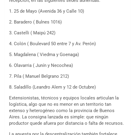
recepción, en las siguientes sedes adheridas:
1.⁠ ⁠25 de Mayo (Avenida 36 y Calle 10)
2.⁠ ⁠⁠Baradero ( Bulnes 1016)
3.⁠ ⁠⁠Castelli ( Maipú 242)
4.⁠ ⁠⁠Colón ( Boulevard 50 entre 7 y Av. Perón)
5.⁠ ⁠⁠Magdalena ( Viedma y Goenaga)
6.⁠ ⁠⁠Olavarria ( Junín y Necochea)
7.⁠ ⁠⁠Pila ( Manuel Belgrano 212)
8.⁠ ⁠⁠Saladillo (Leandro Alem y 12 de Octubre)
Extensionistas, técnicos y equipos locales articulan la
logística, algo que no es menor en un territorio tan
extenso y heterogéneo como la provincia de Buenos
Aires. La consigna lanzada es simple: que ningún
productor quede afuera por distancia o falta de recursos.
La apuesta por la descentralización también fortalece