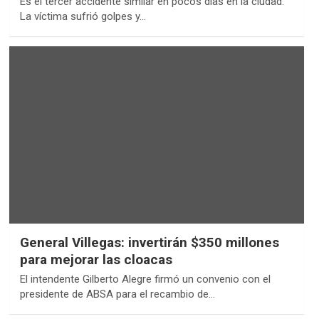
Es el tercer accidente similar en pocos días en la ciudad.
La víctima sufrió golpes y…
General Villegas: invertirán $350 millones
para mejorar las cloacas
El intendente Gilberto Alegre firmó un convenio con el
presidente de ABSA para el recambio de…