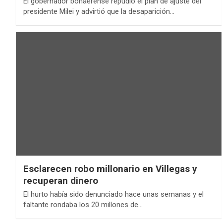
El gobernador bonaerense repudió el plan de ajuste del
presidente Milei y advirtió que la desaparición…
Esclarecen robo millonario en Villegas y
recuperan dinero
El hurto había sido denunciado hace unas semanas y el
faltante rondaba los 20 millones de…