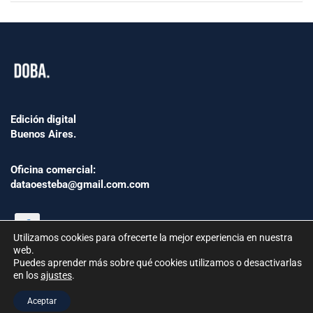
Edición digital
Buenos Aires.
Oficina comercial:
dataoesteba@gmail.com.com
Utilizamos cookies para ofrecerte la mejor experiencia en nuestra
web.
Puedes aprender más sobre qué cookies utilizamos o desactivarlas
en los
ajustes
.
©2024 www.Dataoesteba.com.ar
Aceptar
República Argentina | Todos los derechos reservados.