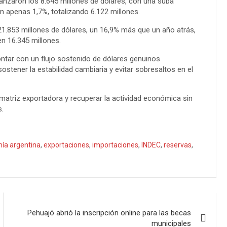
anzaron los 8.645 millones de dólares, con una suba
n apenas 1,7%, totalizando 6.122 millones.
21.853 millones de dólares, un 16,9% más que un año atrás,
n 16.345 millones.
ntar con un flujo sostenido de dólares genuinos
ostener la estabilidad cambiaria y evitar sobresaltos en el
 matriz exportadora y recuperar la actividad económica sin
s.
ía argentina
,
exportaciones
,
importaciones
,
INDEC
,
reservas
,
Pehuajó abrió la inscripción online para las becas
municipales