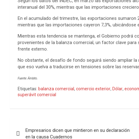
Según los datos del INDEC, en marzo las exportaciones alc
interanual del 30%, mientras que las importaciones creciero
En el acumulado del trimestre, las exportaciones sumaron 
mientras que las importaciones cayeron 7,3%, ubicándose e
Mientras esta tendencia se mantenga, el Gobierno podrá co
provenientes de la balanza comercial, un factor clave para s
frente externo.
No obstante, el desafío de fondo seguirá siendo ampliar la
que eso vuelva a traducirse en tensiones sobre las reserva
Fuente: Ámbito.
Etiquetas:
balanza comercial
,
comercio exterior
,
Dólar
,
econom
superávit comercial
Empresarios dicen que mintieron en su declaración
en la causa Cuadernos