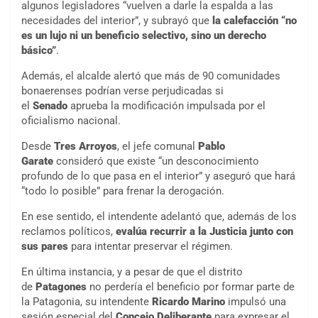
algunos legisladores “vuelven a darle la espalda a las
necesidades del interior”, y subrayó que
la calefacción “no
es un lujo ni un beneficio selectivo, sino un derecho
básico”
.
Además, el alcalde alertó que más de 90 comunidades
bonaerenses podrían verse perjudicadas si
el
Senado
aprueba la modificación impulsada por el
oficialismo nacional.
Desde
Tres Arroyos
, el jefe comunal
Pablo
Garate
consideró que existe “un desconocimiento
profundo de lo que pasa en el interior” y aseguró que hará
“todo lo posible” para frenar la derogación.
En ese sentido, el intendente adelantó que, además de los
reclamos políticos,
evalúa recurrir a la Justicia junto con
sus pares
para intentar preservar el régimen.
En última instancia, y a pesar de que el distrito
de
Patagones
no perdería el beneficio por formar parte de
la Patagonia, su intendente
Ricardo Marino
impulsó una
sesión especial del
Concejo Deliberante
para expresar el