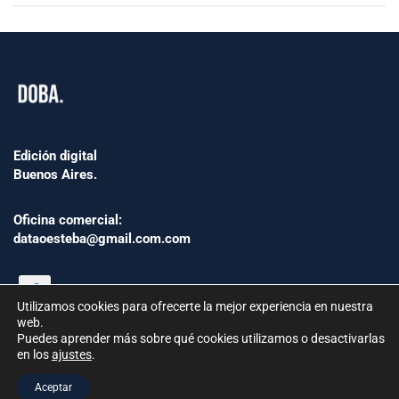
Edición digital
Buenos Aires.
Oficina comercial:
dataoesteba@gmail.com.com
Utilizamos cookies para ofrecerte la mejor experiencia en nuestra
web.
Puedes aprender más sobre qué cookies utilizamos o desactivarlas
en los
ajustes
.
©2024 www.Dataoesteba.com.ar
Aceptar
República Argentina | Todos los derechos reservados.