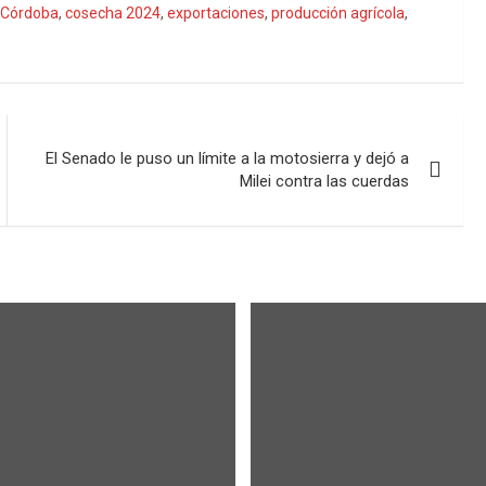
Córdoba
,
cosecha 2024
,
exportaciones
,
producción agrícola
,
El Senado le puso un límite a la motosierra y dejó a
Milei contra las cuerdas