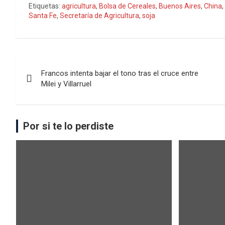
Etiquetas:
agricultura
,
Bolsa de Cereales
,
Buenos Aires
,
China
,
Santa Fe
,
Secretaría de Agricultura
,
soja
Francos intenta bajar el tono tras el cruce entre
Milei y Villarruel
Por si te lo perdiste