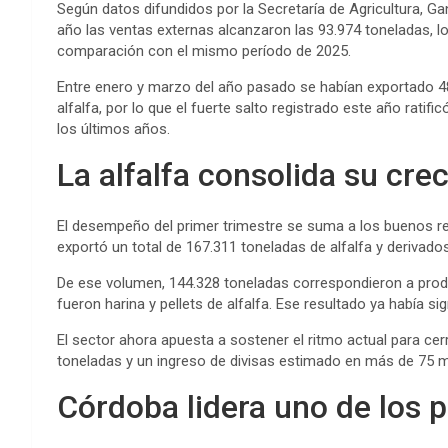
Según datos difundidos por la Secretaría de Agricultura, Gan
año las ventas externas alcanzaron las 93.974 toneladas, l
comparación con el mismo período de 2025.
Entre enero y marzo del año pasado se habían exportado 48.
alfalfa, por lo que el fuerte salto registrado este año rati
los últimos años.
La alfalfa consolida su cre
El desempeño del primer trimestre se suma a los buenos r
exportó un total de 167.311 toneladas de alfalfa y derivados
De ese volumen, 144.328 toneladas correspondieron a produ
fueron harina y pellets de alfalfa. Ese resultado ya había s
El sector ahora apuesta a sostener el ritmo actual para ce
toneladas y un ingreso de divisas estimado en más de 75 m
Córdoba lidera uno de los p